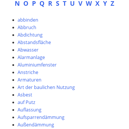
N
O
P
Q
R
S
T
U
V
W
X
Y
Z
abbinden
Abbruch
Abdichtung
Abstandsfläche
Abwasser
Alarmanlage
Aluminiumfenster
Anstriche
Armaturen
Art der baulichen Nutzung
Asbest
auf Putz
Auflassung
Aufsparrendämmung
Außendämmung