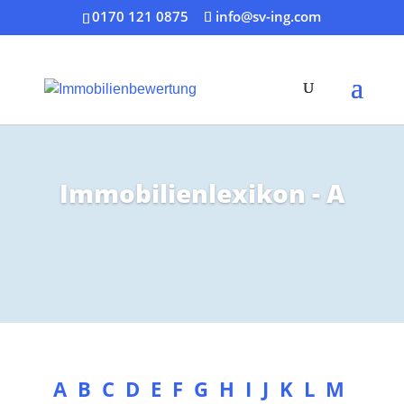
0170 121 0875
info@sv-ing.com
Immobilienlexikon - A
A
B
C
D
E
F
G
H
I
J
K
L
M