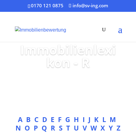
0170 121 0875
info@sv-ing.com
Immobilienlexi
kon - R
A
B
C
D
E
F
G
H
I
J
K
L
M
N
O
P
Q
R
S
T
U
V
W
X
Y
Z