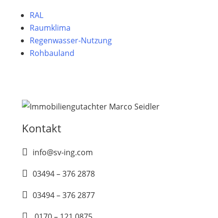
RAL
Raumklima
Regenwasser-Nutzung
Rohbauland
Kontakt

info@sv-ing.com

03494 – 376 2878

03494 – 376 2877

0170 – 121 0875