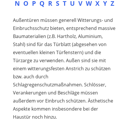
N
O
P
Q
R
S
T
U
V
W
X
Y
Z
Außentüren müssen generell Witterungs- und
Einbruchsschutz bieten, entsprechend massive
Baumaterialien (z.B. Hartholz, Aluminium,
Stahl) sind für das Türblatt (abgesehen von
eventuellen kleinen Türfenstern) und die
Türzarge zu verwenden. Außen sind sie mit
einem witterungsfesten Anstrich zu schützen
bzw. auch durch
Schlagregenschutzmaßnahmen. Schlösser,
Verankerungen und Beschläge müssen
außerdem vor Einbruch schützen. Ästhetische
Aspekte kommen insbesondere bei der
Haustür noch hinzu.