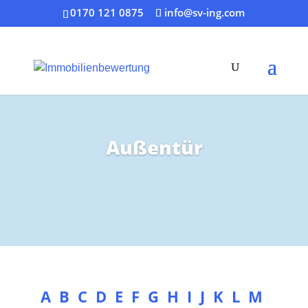
0170 121 0875
info@sv-ing.com
Außentür
A
B
C
D
E
F
G
H
I
J
K
L
M