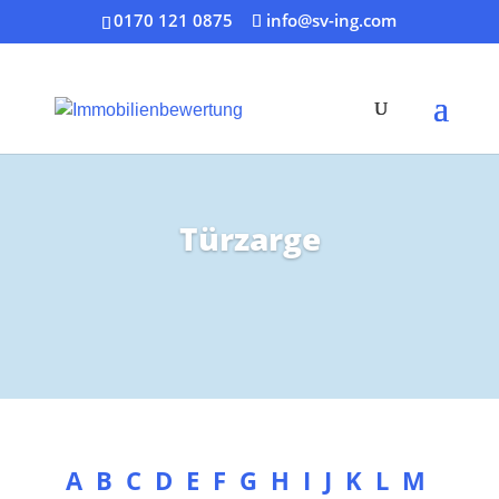
0170 121 0875
info@sv-ing.com
Türzarge
A
B
C
D
E
F
G
H
I
J
K
L
M