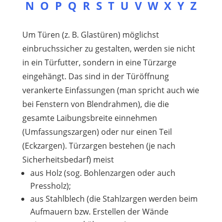
N
O
P
Q
R
S
T
U
V
W
X
Y
Z
Um Türen (z. B. Glastüren) möglichst
einbruchssicher zu gestalten, werden sie nicht
in ein Türfutter, sondern in eine Türzarge
eingehängt. Das sind in der Türöffnung
verankerte Einfassungen (man spricht auch wie
bei Fenstern von Blendrahmen), die die
gesamte Laibungsbreite einnehmen
(Umfassungszargen) oder nur einen Teil
(Eckzargen). Türzargen bestehen (je nach
Sicherheitsbedarf) meist
aus Holz (sog. Bohlenzargen oder auch
Pressholz);
aus Stahlblech (die Stahlzargen werden beim
Aufmauern bzw. Erstellen der Wände