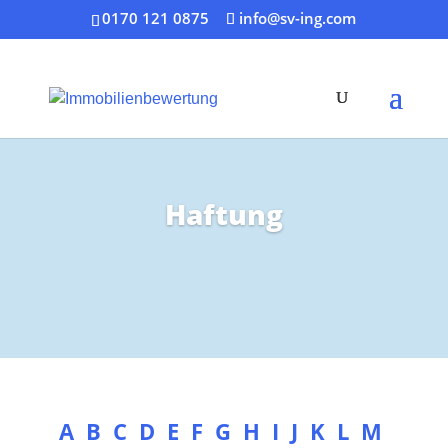
0170 121 0875
info@sv-ing.com
Haftung
A
B
C
D
E
F
G
H
I
J
K
L
M