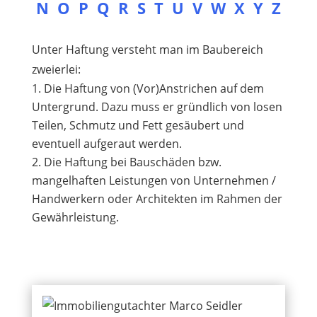
N
O
P
Q
R
S
T
U
V
W
X
Y
Z
Unter Haftung versteht man im Baubereich
zweierlei:
Die Haftung von (Vor)Anstrichen auf dem
Untergrund. Dazu muss er gründlich von losen
Teilen, Schmutz und Fett gesäubert und
eventuell aufgeraut werden.
Die Haftung bei Bauschäden bzw.
mangelhaften Leistungen von Unternehmen /
Handwerkern oder Architekten im Rahmen der
Gewährleistung.