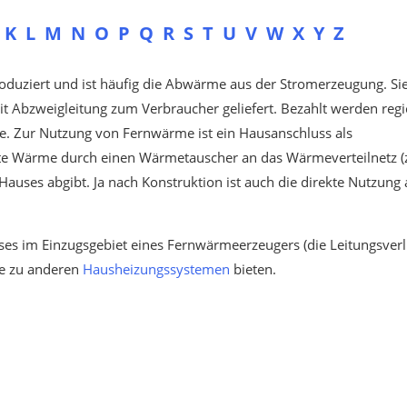
K
L
M
N
O
P
Q
R
S
T
U
V
W
X
Y
Z
duziert und ist häufig die Abwärme aus der Stromerzeugung. Si
it Abzweigleitung zum Verbraucher geliefert. Bezahlt werden reg
e. Zur Nutzung von Fernwärme ist ein Hausanschluss als
erte Wärme durch einen Wärmetauscher an das Wärmeverteilnetz (z
uses abgibt. Ja nach Konstruktion ist auch die direkte Nutzung 
ses im Einzugsgebiet eines Fernwärmeerzeugers (die Leitungsverl
ve zu anderen
Hausheizungssystemen
bieten.