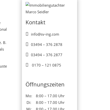
Kontakt
e
ional

info@sv-ing.com
. B.

03494 – 376 2878
als

03494 – 376 2877

0170 – 121 0875
uste
Öffnungszeiten
Mo:
8:00 – 17.00 Uhr
Di:
8:00 – 17.00 Uhr
Mi:
8:00 – 17.00 Uhr