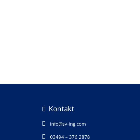
Kontakt


info@sv-ing.com

03494 – 376 2878