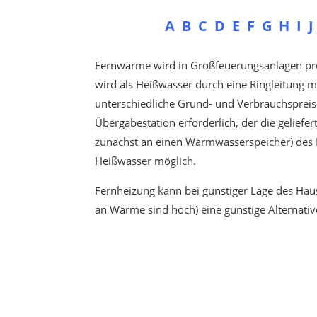
A
B
C
D
E
F
G
H
I
J
Fernwärme wird in Großfeuerungsanlagen pro
wird als Heißwasser durch eine Ringleitung m
unterschiedliche Grund- und Verbrauchspreis
Übergabestation erforderlich, der die gelief
zunächst an einen Warmwasserspeicher) des Ha
Heißwasser möglich.
Fernheizung kann bei günstiger Lage des Hau
an Wärme sind hoch) eine günstige Alternati