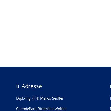
Adresse

Dipl.-Ing. (FH) Marco Seidler
ChemiePark Bitterfeld Wolfen