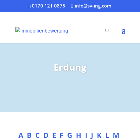
0170 121 0875
info@sv-ing.com
Erdung
A
B
C
D
E
F
G
H
I
J
K
L
M