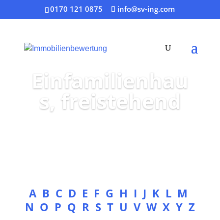
0170 121 0875
info@sv-ing.com
Einfamilienhau
s, freistehend
A
B
C
D
E
F
G
H
I
J
K
L
M
N
O
P
Q
R
S
T
U
V
W
X
Y
Z