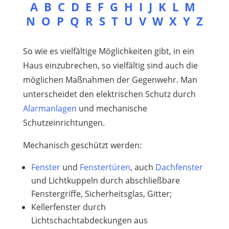
A
B
C
D
E
F
G
H
I
J
K
L
M
N
O
P
Q
R
S
T
U
V
W
X
Y
Z
So wie es vielfältige Möglichkeiten gibt, in ein
Haus einzubrechen, so vielfältig sind auch die
möglichen Maßnahmen der Gegenwehr. Man
unterscheidet den elektrischen Schutz durch
Alarmanlagen
und mechanische
Schutzeinrichtungen.
Mechanisch geschützt werden:
Fenster
und
Fenstertüren
, auch
Dachfenster
und Lichtkuppeln durch abschließbare
Fenstergriffe, Sicherheitsglas, Gitter;
Kellerfenster durch
Lichtschachtabdeckungen aus