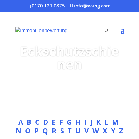
0170 121 0875
info@sv-ing.com
Eckschutzschie
nen
A
B
C
D
E
F
G
H
I
J
K
L
M
N
O
P
Q
R
S
T
U
V
W
X
Y
Z