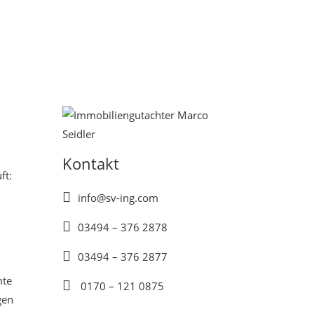
Kontakt
ft:

info@sv-ing.com

03494 – 376 2878

03494 – 376 2877
mte

0170 – 121 0875
gen