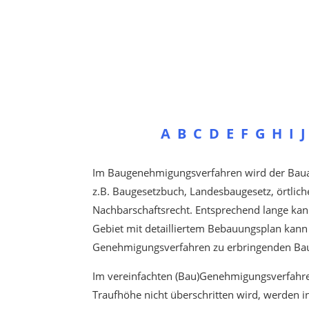
A
B
C
D
E
F
G
H
I
J
Im Baugenehmigungsverfahren wird der Bauant
z.B. Baugesetzbuch, Landesbaugesetz, örtlic
Nachbarschaftsrecht. Entsprechend lange kan
Gebiet mit detailliertem Bebauungsplan kann
Genehmigungsverfahren zu erbringenden Bauv
Im vereinfachten (Bau)Genehmigungsverfahr
Traufhöhe nicht überschritten wird, werden 