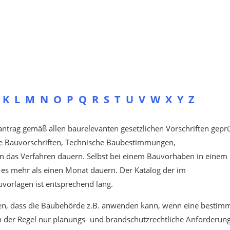
K
L
M
N
O
P
Q
R
S
T
U
V
W
X
Y
Z
rag gemäß allen baurelevanten gesetzlichen Vorschriften geprü
he Bauvorschriften, Technische Baubestimmungen,
n das Verfahren dauern. Selbst bei einem Bauvorhaben in einem
 es mehr als einen Monat dauern. Der Katalog der im
orlagen ist entsprechend lang.
en, dass die Baubehörde z.B. anwenden kann, wenn eine bestim
in der Regel nur planungs- und brandschutzrechtliche Anforderun